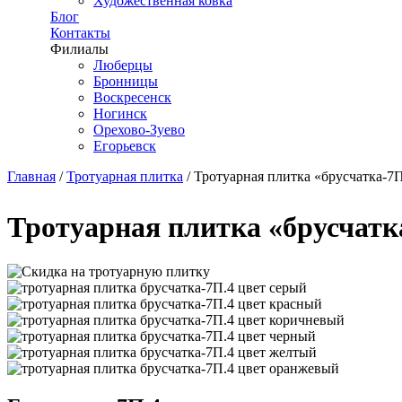
Художественная ковка
Блог
Контакты
Филиалы
Люберцы
Бронницы
Воскресенск
Ногинск
Орехово-Зуево
Егорьевск
Главная
/
Тротуарная плитка
/
Тротуарная плитка «брусчатка-7
Вы здесь
Тротуарная плитка «брусчатк