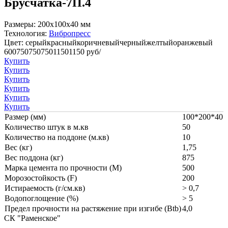
Брусчатка-7П.4
Размеры:
200x100x40 мм
Технология:
Вибропресс
Цвет:
серый
красный
коричневый
черный
желтый
оранжевый
600
750
750
750
1150
1150
руб/
Купить
Купить
Купить
Купить
Купить
Купить
Размер (мм)
100*200*40
Количество штук в м.кв
50
Количество на поддоне (м.кв)
10
Вес (кг)
1,75
Вес поддона (кг)
875
Марка цемента по прочности (M)
500
Морозостойкость (F)
200
Истираемость (г/см.кв)
> 0,7
Водопоглощение (%)
> 5
Предел прочности на растяжение при изгибе (Btb)
4,0
СК "Раменское"