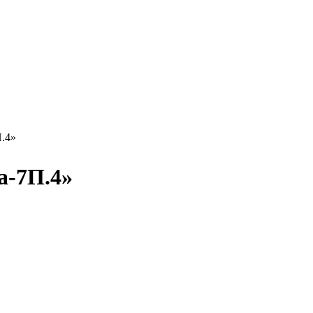
П.4»
а-7П.4»